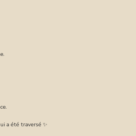
e.
ce.
ui a été traversé ✨