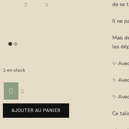
de se t
Il ne p
Mais de
les dé
✨ Avec
1 en stock
✨ Avec
✨ Avec
AJOUTER AU PANIER
Ce tali