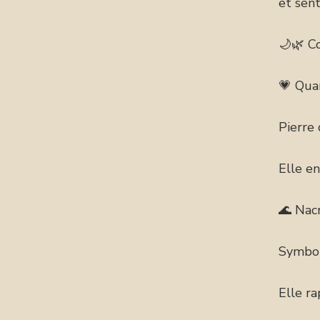
et sent
🌙🌿 C
💗 Qua
Pierre
Elle en
🌊 Nac
Symbol
Elle ra