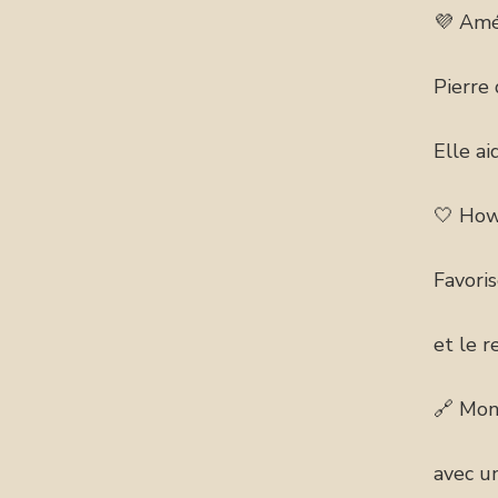
💜 Amé
Pierre 
Elle ai
🤍 How
Favoris
et le r
🔗 Mon
avec un