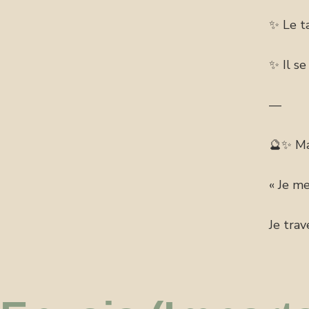
✨ Le t
✨ Il se
—
🔮✨ Ma
« Je me
Je trav