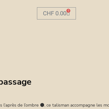
0
CHF
0.00
passage
 l’après de l’ombre 🌑, ce talisman accompagne les mom