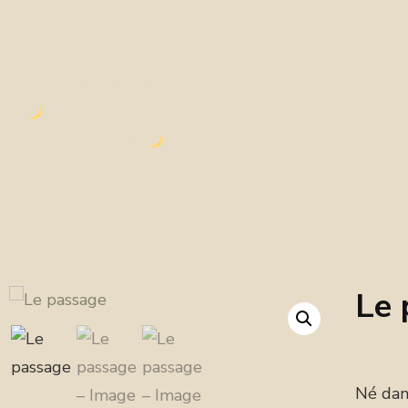
Le Secret des Minéraux
Éveille
la sorcière
qui sommeille en toi
Le 
🔍
Né dans